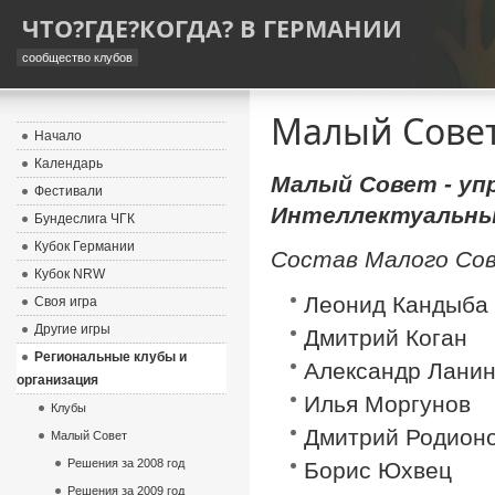
ЧТО?ГДЕ?КОГДА? В ГЕРМАНИИ
сообщество клубов
Малый Сове
Начало
Календарь
Малый Совет - уп
Фестивали
Интеллектуальны
Бундеслига ЧГК
Кубок Германии
Состав Малого Со
Кубок NRW
Леонид Кандыба
Своя игра
Другие игры
Дмитрий Коган
Региональные клубы и
Александр Лани
организация
Илья Моргунов
Клубы
Дмитрий Родион
Малый Совет
Решения за 2008 год
Борис Юхвец
Решения за 2009 год