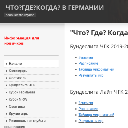
ЧТО?ГДЕ?КОГДА? В ГЕРМАНИИ
сообщество клубов
"Что? Где? Когд
Информация для
новичков
Бундеслига ЧГК 2019-2
Регламент
Расписание
Начало
Таблица микроматчей
Календарь
Результаты игр
Фестивали
Бундеслига ЧГК
Бундеслига Лайт ЧГК 2
Кубок Германии
Кубок NRW
Регламент
Своя игра
Расписание
Другие игры
Таблица микроматчей
Региональные клубы и
Результаты игр
организация